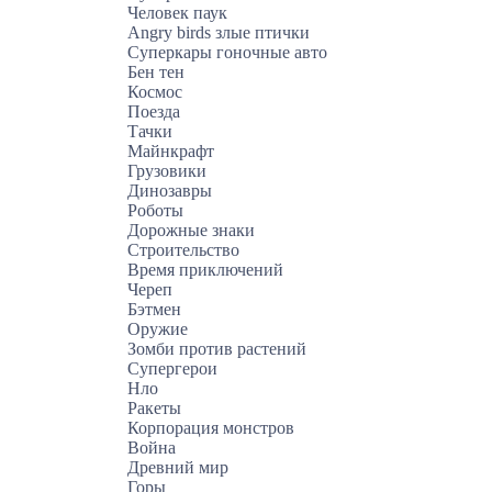
Человек паук
Angry birds злые птички
Суперкары гоночные авто
Бен тен
Космос
Поезда
Тачки
Майнкрафт
Грузовики
Динозавры
Роботы
Дорожные знаки
Строительство
Время приключений
Череп
Бэтмен
Оружие
Зомби против растений
Супергерои
Нло
Ракеты
Корпорация монстров
Война
Древний мир
Горы