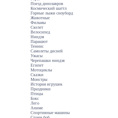
Поезд динозавров
Космический шаттл
Горные лыжи сноуборд
Животные
Фильмы
Скелет
Велосипед
Ниндзя
Парашют
Теннис
Самолеты дисней
Ужасы
Черепашки ниндзя
Египет
Мотоциклы
Сказки
Монстры
История игрушек
Праздники
Птицы
Бокс
Лего
Аниме
Спортивные машины
Спанч боб