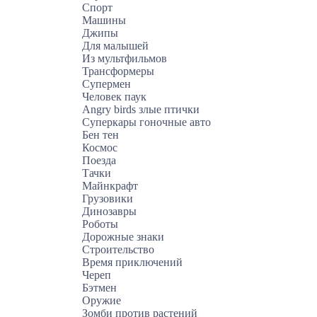
Спорт
Машины
Джипы
Для малышей
Из мультфильмов
Трансформеры
Супермен
Человек паук
Angry birds злые птички
Суперкары гоночные авто
Бен тен
Космос
Поезда
Тачки
Майнкрафт
Грузовики
Динозавры
Роботы
Дорожные знаки
Строительство
Время приключений
Череп
Бэтмен
Оружие
Зомби против растений