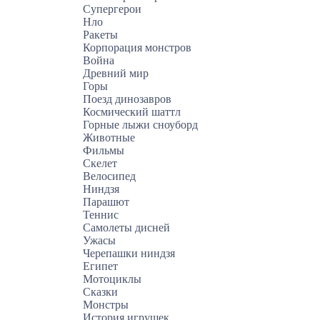
Супергерои
Нло
Ракеты
Корпорация монстров
Война
Древний мир
Горы
Поезд динозавров
Космический шаттл
Горные лыжи сноуборд
Животные
Фильмы
Скелет
Велосипед
Ниндзя
Парашют
Теннис
Самолеты дисней
Ужасы
Черепашки ниндзя
Египет
Мотоциклы
Сказки
Монстры
История игрушек