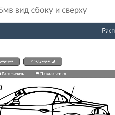
Бмв вид сбоку и сверху
Расп
ыдущая
Следующая
Распечатать
Пожаловаться