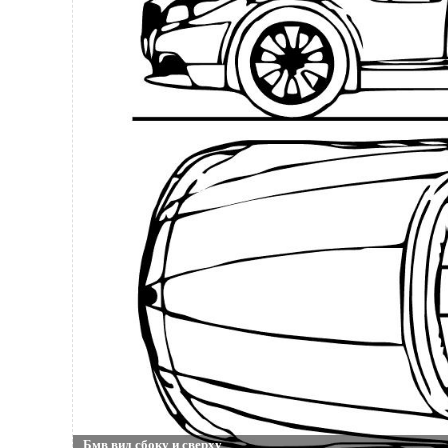
Бмв вид сбоку и сверху