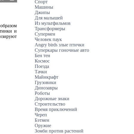
Спорт
Машины
Джипы
Для малышей
Из мультфильмов
 образом
Трансформеры
ртинки и
Супермен
визируют
Человек паук
Angry birds злые птички
Суперкары гоночные авто
Бен тен
Космос
Поезда
Тачки
Майнкрафт
Грузовики
Динозавры
Роботы
Дорожные знаки
Строительство
Время приключений
Череп
Бэтмен
Оружие
Зомби против растений