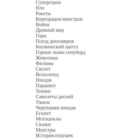
Супергерои
Нло
Ракеты
Корпорация монстров
Война
Древний мир
Горы
Поезд динозавров
Космический шаттл
Горные лыжи сноуборд
Животные
Фильмы
Скелет
Велосипед
Ниндзя
Парашют
Теннис
Самолеты дисней
Ужасы
Черепашки ниндзя
Египет
Мотоциклы
Сказки
Монстры
История игрушек