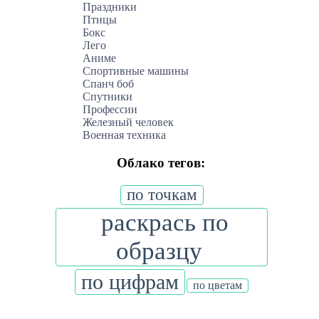
Праздники
Птицы
Бокс
Лего
Аниме
Спортивные машины
Спанч боб
Спутники
Профессии
Железный человек
Военная техника
Облако тегов:
по точкам
раскрась по
образцу
по цифрам
по цветам