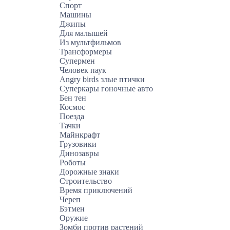
Спорт
Машины
Джипы
Для малышей
Из мультфильмов
Трансформеры
Супермен
Человек паук
Angry birds злые птички
Суперкары гоночные авто
Бен тен
Космос
Поезда
Тачки
Майнкрафт
Грузовики
Динозавры
Роботы
Дорожные знаки
Строительство
Время приключений
Череп
Бэтмен
Оружие
Зомби против растений