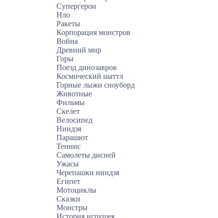
Супергерои
Нло
Ракеты
Корпорация монстров
Война
Древний мир
Горы
Поезд динозавров
Космический шаттл
Горные лыжи сноуборд
Животные
Фильмы
Скелет
Велосипед
Ниндзя
Парашют
Теннис
Самолеты дисней
Ужасы
Черепашки ниндзя
Египет
Мотоциклы
Сказки
Монстры
История игрушек