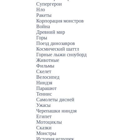
Супергерои
Нло
Ракеты
Корпорация монстров
Война
Древний мир
Горы
Поезд динозавров
Космический шаттл
Горные лыжи сноуборд
Животные
Фильмы
Скелет
Велосипед
Ниндзя
Парашют
Теннис
Самолеты дисней
Ужасы
Черепашки ниндзя
Египет
Мотоциклы
Сказки
Монстры
История игрушек