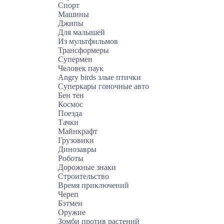
Спорт
Машины
Джипы
Для малышей
Из мультфильмов
Трансформеры
Супермен
Человек паук
Angry birds злые птички
Суперкары гоночные авто
Бен тен
Космос
Поезда
Тачки
Майнкрафт
Грузовики
Динозавры
Роботы
Дорожные знаки
Строительство
Время приключений
Череп
Бэтмен
Оружие
Зомби против растений