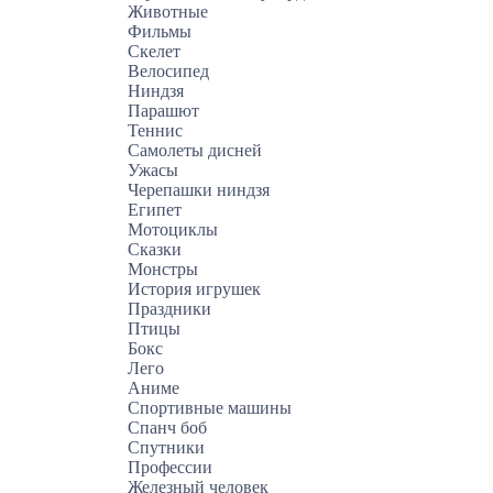
Животные
Фильмы
Скелет
Велосипед
Ниндзя
Парашют
Теннис
Самолеты дисней
Ужасы
Черепашки ниндзя
Египет
Мотоциклы
Сказки
Монстры
История игрушек
Праздники
Птицы
Бокс
Лего
Аниме
Спортивные машины
Спанч боб
Спутники
Профессии
Железный человек