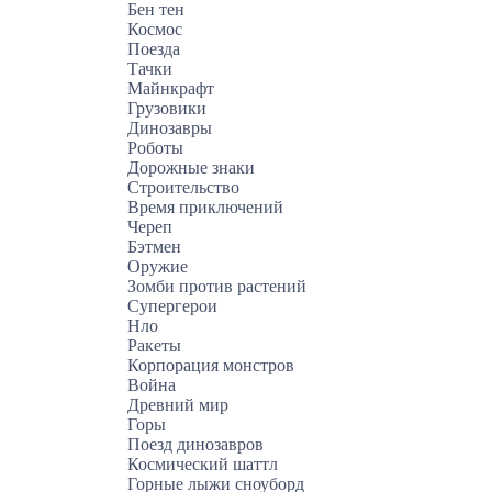
Бен тен
Космос
Поезда
Тачки
Майнкрафт
Грузовики
Динозавры
Роботы
Дорожные знаки
Строительство
Время приключений
Череп
Бэтмен
Оружие
Зомби против растений
Супергерои
Нло
Ракеты
Корпорация монстров
Война
Древний мир
Горы
Поезд динозавров
Космический шаттл
Горные лыжи сноуборд