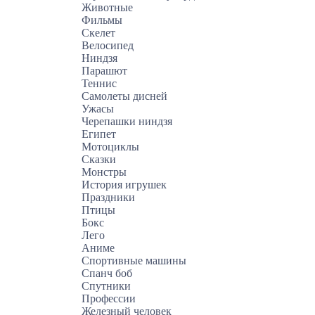
Животные
Фильмы
Скелет
Велосипед
Ниндзя
Парашют
Теннис
Самолеты дисней
Ужасы
Черепашки ниндзя
Египет
Мотоциклы
Сказки
Монстры
История игрушек
Праздники
Птицы
Бокс
Лего
Аниме
Спортивные машины
Спанч боб
Спутники
Профессии
Железный человек