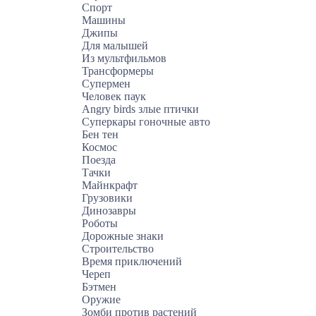
Спорт
Машины
Джипы
Для малышей
Из мультфильмов
Трансформеры
Супермен
Человек паук
Angry birds злые птички
Суперкары гоночные авто
Бен тен
Космос
Поезда
Тачки
Майнкрафт
Грузовики
Динозавры
Роботы
Дорожные знаки
Строительство
Время приключений
Череп
Бэтмен
Оружие
Зомби против растений