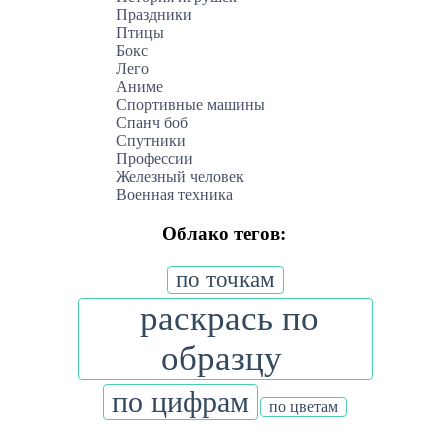
Праздники
Птицы
Бокс
Лего
Аниме
Спортивные машины
Спанч боб
Спутники
Профессии
Железный человек
Военная техника
Облако тегов:
по точкам
раскрась по
образцу
по цифрам
по цветам