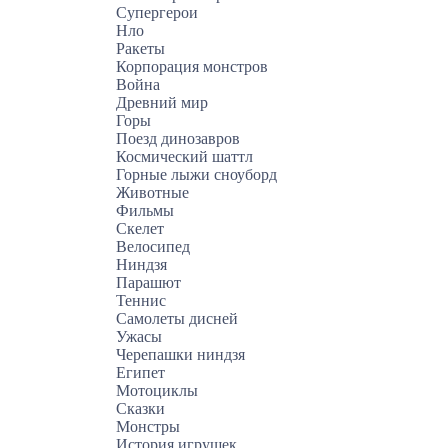
Супергерои
Нло
Ракеты
Корпорация монстров
Война
Древний мир
Горы
Поезд динозавров
Космический шаттл
Горные лыжи сноуборд
Животные
Фильмы
Скелет
Велосипед
Ниндзя
Парашют
Теннис
Самолеты дисней
Ужасы
Черепашки ниндзя
Египет
Мотоциклы
Сказки
Монстры
История игрушек