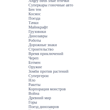
Angry birds злые птички
Суперкары гоночные авто
Бен тен
Космос
Поезда
Тачки
Майнкрафт
Грузовики
Динозавры
Роботы
Дорожные знаки
Строительство
Время приключений
Череп
Бэтмен
Оружие
Зомби против растений
Супергерои
Нло
Ракеты
Корпорация монстров
Война
Древний мир
Горы
Поезд динозавров