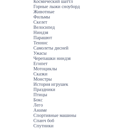
Космический шаттл
Горные лыжи сноуборд
Животные
Фильмы
Скелет
Велосипед
Ниндзя
Парашют
Теннис
Самолеты дисней
Ужасы
Черепашки ниндзя
Египет
Мотоциклы
Сказки
Монстры
История игрушек
Праздники
Птицы
Бокс
Лего
Аниме
Спортивные машины
Спанч боб
Спутники