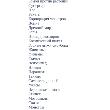
Зомби против растений
Супергерои
Нло
Ракеты
Корпорация монстров
Война
Древний мир
Горы
Поезд динозавров
Космический шаттл
Горные лыжи сноуборд
Животные
Фильмы
Скелет
Велосипед
Ниндзя
Парашют
Теннис
Самолеты дисней
Ужасы
Черепашки ниндзя
Египет
Мотоциклы
Сказки
Монстры