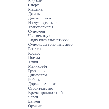
Корабли
Спорт
Машины
Джипы
Для малышей
Из мультфильмов
Трансформеры
Супермен
Человек паук
Angry birds злые птички
Суперкары гоночные авто
Бен тен
Космос
Поезда
Тачки
Майнкрафт
Грузовики
Динозавры
Роботы
Дорожные знаки
Строительство
Время приключений
Череп
Бэтмен
Оружие