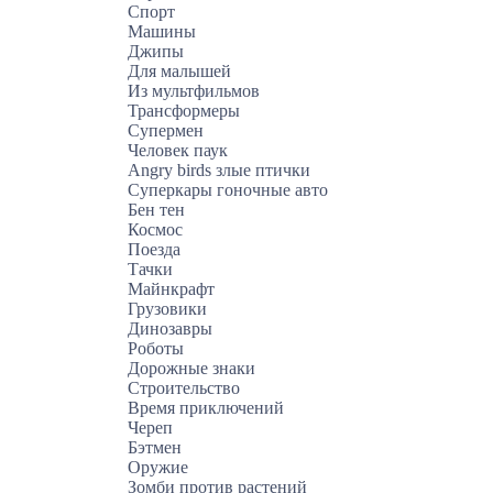
Спорт
Машины
Джипы
Для малышей
Из мультфильмов
Трансформеры
Супермен
Человек паук
Angry birds злые птички
Суперкары гоночные авто
Бен тен
Космос
Поезда
Тачки
Майнкрафт
Грузовики
Динозавры
Роботы
Дорожные знаки
Строительство
Время приключений
Череп
Бэтмен
Оружие
Зомби против растений