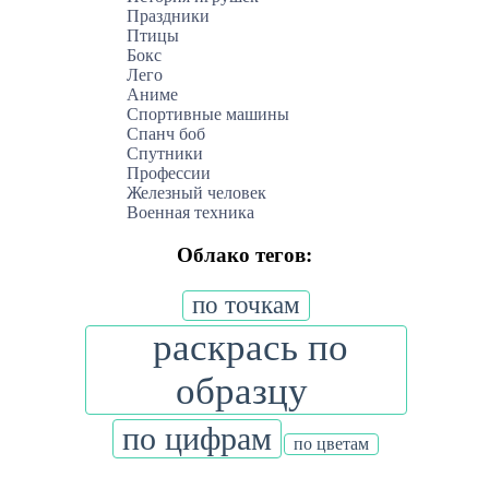
Праздники
Птицы
Бокс
Лего
Аниме
Спортивные машины
Спанч боб
Спутники
Профессии
Железный человек
Военная техника
Облако тегов:
по точкам
раскрась по
образцу
по цифрам
по цветам