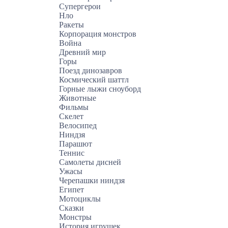
Супергерои
Нло
Ракеты
Корпорация монстров
Война
Древний мир
Горы
Поезд динозавров
Космический шаттл
Горные лыжи сноуборд
Животные
Фильмы
Скелет
Велосипед
Ниндзя
Парашют
Теннис
Самолеты дисней
Ужасы
Черепашки ниндзя
Египет
Мотоциклы
Сказки
Монстры
История игрушек