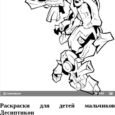
Десиптикон
846
Раскраски для детей мальчиков
Десиптикон