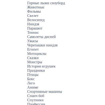
Горные лыжи сноуборд
Животные
Фильмы
Скелет
Велосипед
Ниндзя
Парашют
Теннис
Самолеты дисней
Ужасы
Черепашки ниндзя
Египет
Мотоциклы
Сказки
Монстры
История игрушек
Праздники
Птицы
Бокс
Лего
Аниме
Спортивные машины
Спанч боб
Спутники
Профессии