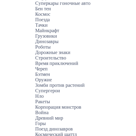
Суперкары гоночные авто
Бен тен
Космос
Поезда
Тачки
Майнкрафт
Грузовики
Динозавры
Роботы
Дорожные знаки
Строительство
Время приключений
Череп
Бэтмен
Оружие
Зомби против растений
Супергерои
Нло
Ракеты
Корпорация монстров
Война
Древний мир
Горы
Поезд динозавров
Космический шаттл