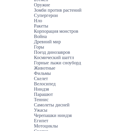
Оружие
Зомби против растений
Супергерои
Нло
Ракеты
Корпорация монстров
Война
Древний мир
Горы
Поезд динозавров
Космический шаттл
Горные лыжи сноуборд
Животные
Фильмы
Скелет
Велосипед
Ниндзя
Парашют
Теннис
Самолеты дисней
Ужасы
Черепашки ниндзя
Египет
Мотоциклы