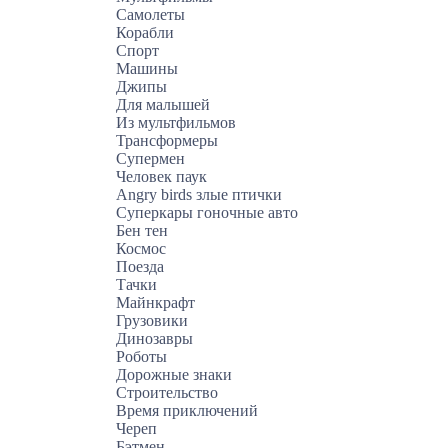
Самолеты
Корабли
Спорт
Машины
Джипы
Для малышей
Из мультфильмов
Трансформеры
Супермен
Человек паук
Angry birds злые птички
Суперкары гоночные авто
Бен тен
Космос
Поезда
Тачки
Майнкрафт
Грузовики
Динозавры
Роботы
Дорожные знаки
Строительство
Время приключений
Череп
Бэтмен