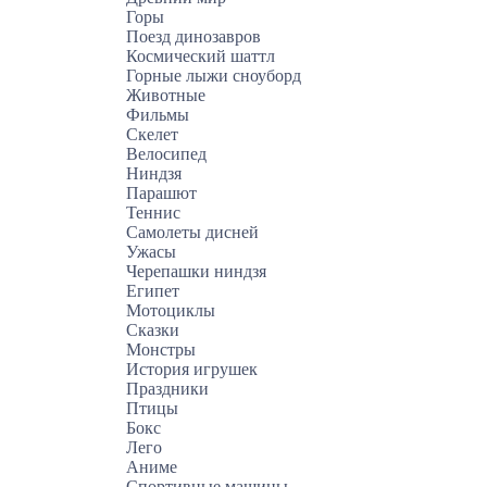
Горы
Поезд динозавров
Космический шаттл
Горные лыжи сноуборд
Животные
Фильмы
Скелет
Велосипед
Ниндзя
Парашют
Теннис
Самолеты дисней
Ужасы
Черепашки ниндзя
Египет
Мотоциклы
Сказки
Монстры
История игрушек
Праздники
Птицы
Бокс
Лего
Аниме
Спортивные машины