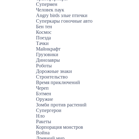
Супермен
Человек паук
Angry birds злые птички
Суперкары гоночные авто
Бен тен
Космос
Поезда
Тачки
Майнкрафт
Грузовики
Динозавры
Роботы
Дорожные знаки
Строительство
Время приключений
Череп
Бэтмен
Оружие
Зомби против растений
Супергерои
Нло
Ракеты
Корпорация монстров
Война
Древний мир