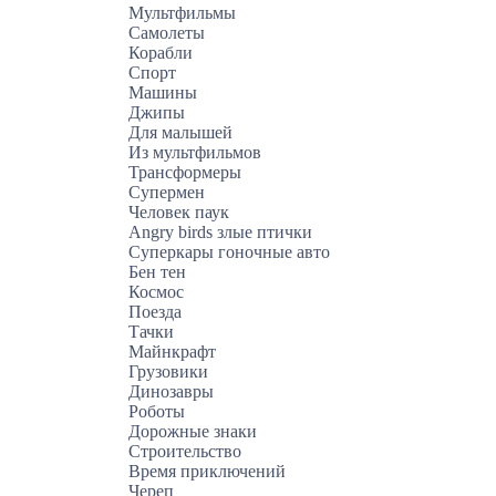
Мультфильмы
Самолеты
Корабли
Спорт
Машины
Джипы
Для малышей
Из мультфильмов
Трансформеры
Супермен
Человек паук
Angry birds злые птички
Суперкары гоночные авто
Бен тен
Космос
Поезда
Тачки
Майнкрафт
Грузовики
Динозавры
Роботы
Дорожные знаки
Строительство
Время приключений
Череп