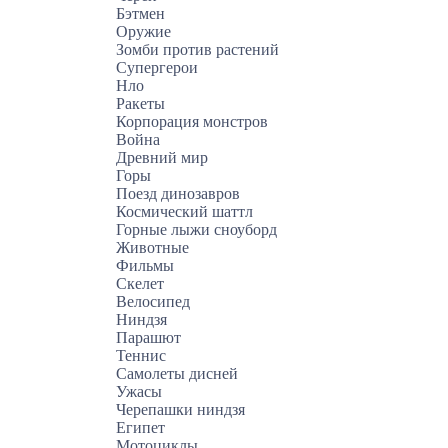
Бэтмен
Оружие
Зомби против растений
Супергерои
Нло
Ракеты
Корпорация монстров
Война
Древний мир
Горы
Поезд динозавров
Космический шаттл
Горные лыжи сноуборд
Животные
Фильмы
Скелет
Велосипед
Ниндзя
Парашют
Теннис
Самолеты дисней
Ужасы
Черепашки ниндзя
Египет
Мотоциклы