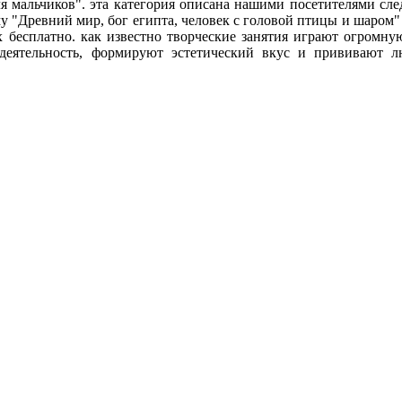
ля мальчиков". эта категория описана нашими посетителями с
му "Древний мир, бог египта, человек с головой птицы и шаром"
 бесплатно. как известно творческие занятия играют огромну
деятельность, формируют эстетический вкус и прививают л