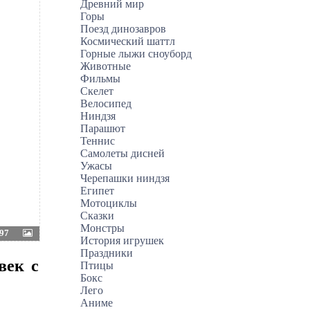
Древний мир
Горы
Поезд динозавров
Космический шаттл
Горные лыжи сноуборд
Животные
Фильмы
Скелет
Велосипед
Ниндзя
Парашют
Теннис
Самолеты дисней
Ужасы
Черепашки ниндзя
Египет
Мотоциклы
Сказки
Монстры
97
История игрушек
Праздники
век с
Птицы
Бокс
Лего
Аниме