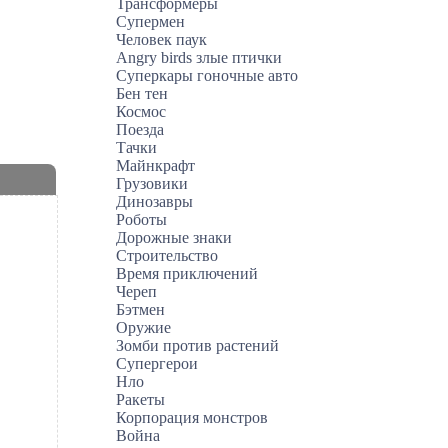
Трансформеры
Супермен
Человек паук
Angry birds злые птички
Суперкары гоночные авто
Бен тен
Космос
Поезда
Тачки
Майнкрафт
Грузовики
Динозавры
Роботы
Дорожные знаки
Строительство
Время приключений
Череп
Бэтмен
Оружие
Зомби против растений
Супергерои
Нло
Ракеты
Корпорация монстров
Война