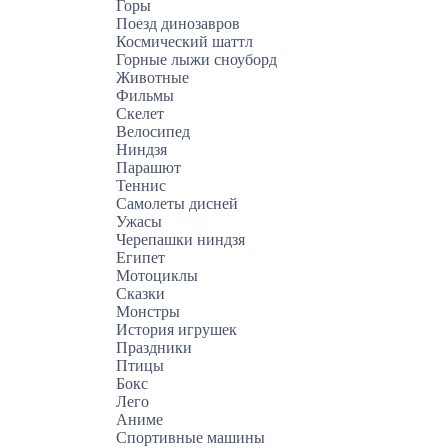
Горы
Поезд динозавров
Космический шаттл
Горные лыжи сноуборд
Животные
Фильмы
Скелет
Велосипед
Ниндзя
Парашют
Теннис
Самолеты дисней
Ужасы
Черепашки ниндзя
Египет
Мотоциклы
Сказки
Монстры
История игрушек
Праздники
Птицы
Бокс
Лего
Аниме
Спортивные машины