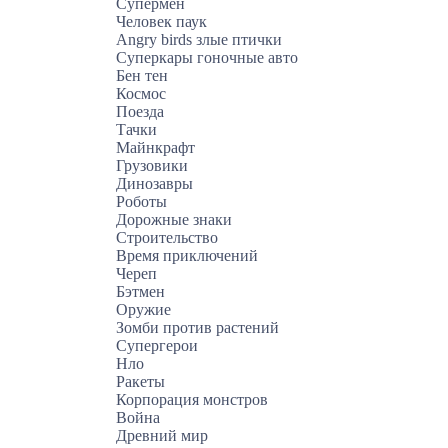
Супермен
Человек паук
Angry birds злые птички
Суперкары гоночные авто
Бен тен
Космос
Поезда
Тачки
Майнкрафт
Грузовики
Динозавры
Роботы
Дорожные знаки
Строительство
Время приключений
Череп
Бэтмен
Оружие
Зомби против растений
Супергерои
Нло
Ракеты
Корпорация монстров
Война
Древний мир