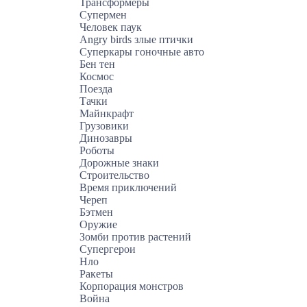
Трансформеры
Супермен
Человек паук
Angry birds злые птички
Суперкары гоночные авто
Бен тен
Космос
Поезда
Тачки
Майнкрафт
Грузовики
Динозавры
Роботы
Дорожные знаки
Строительство
Время приключений
Череп
Бэтмен
Оружие
Зомби против растений
Супергерои
Нло
Ракеты
Корпорация монстров
Война