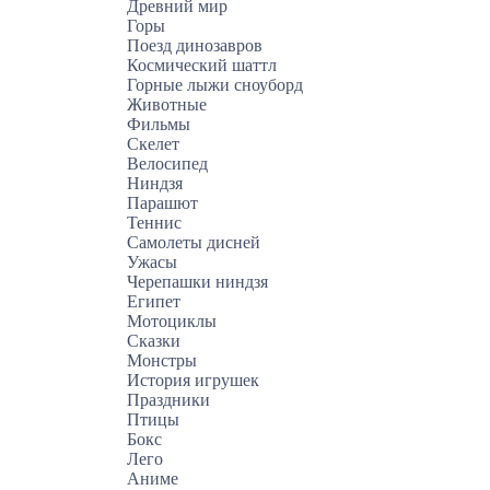
Древний мир
Горы
Поезд динозавров
Космический шаттл
Горные лыжи сноуборд
Животные
Фильмы
Скелет
Велосипед
Ниндзя
Парашют
Теннис
Самолеты дисней
Ужасы
Черепашки ниндзя
Египет
Мотоциклы
Сказки
Монстры
История игрушек
Праздники
Птицы
Бокс
Лего
Аниме