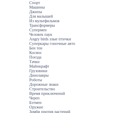
Спорт
Машины
Джипы
Для малышей
Из мультфильмов
Трансформеры
Супермен
Человек паук
Angry birds злые птички
Суперкары гоночные авто
Бен тен
Космос
Поезда
Тачки
Майнкрафт
Грузовики
Динозавры
Роботы
Дорожные знаки
Строительство
Время приключений
Череп
Бэтмен
Оружие
Зомби против растений