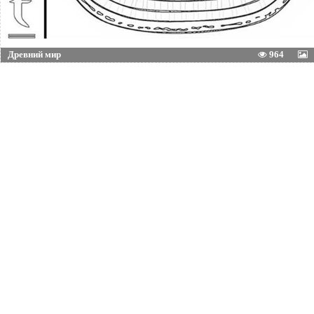
Древний мир
964