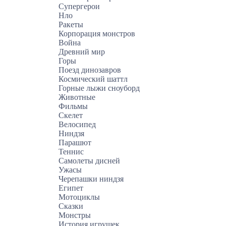
Супергерои
Нло
Ракеты
Корпорация монстров
Война
Древний мир
Горы
Поезд динозавров
Космический шаттл
Горные лыжи сноуборд
Животные
Фильмы
Скелет
Велосипед
Ниндзя
Парашют
Теннис
Самолеты дисней
Ужасы
Черепашки ниндзя
Египет
Мотоциклы
Сказки
Монстры
История игрушек