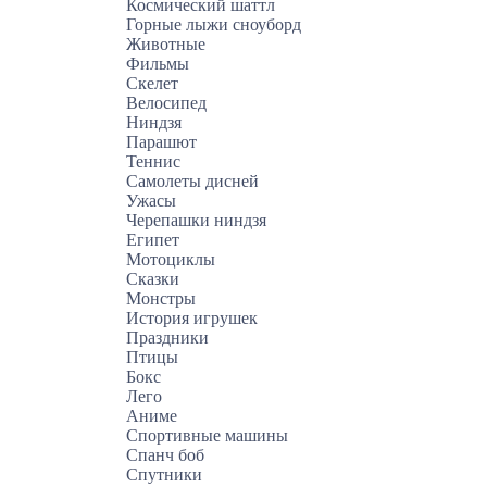
Космический шаттл
Горные лыжи сноуборд
Животные
Фильмы
Скелет
Велосипед
Ниндзя
Парашют
Теннис
Самолеты дисней
Ужасы
Черепашки ниндзя
Египет
Мотоциклы
Сказки
Монстры
История игрушек
Праздники
Птицы
Бокс
Лего
Аниме
Спортивные машины
Спанч боб
Спутники