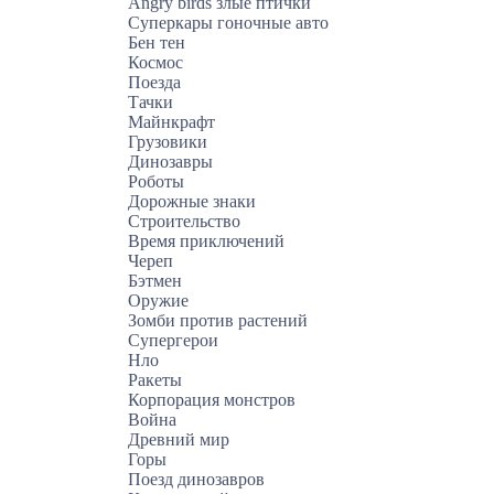
Angry birds злые птички
Суперкары гоночные авто
Бен тен
Космос
Поезда
Тачки
Майнкрафт
Грузовики
Динозавры
Роботы
Дорожные знаки
Строительство
Время приключений
Череп
Бэтмен
Оружие
Зомби против растений
Супергерои
Нло
Ракеты
Корпорация монстров
Война
Древний мир
Горы
Поезд динозавров