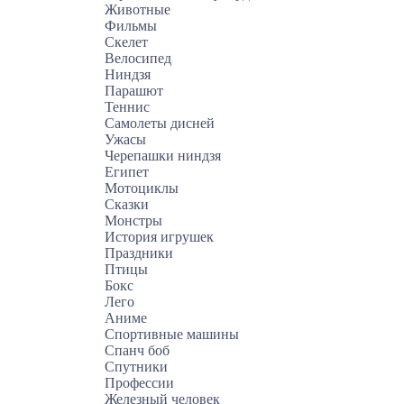
Животные
Фильмы
Скелет
Велосипед
Ниндзя
Парашют
Теннис
Самолеты дисней
Ужасы
Черепашки ниндзя
Египет
Мотоциклы
Сказки
Монстры
История игрушек
Праздники
Птицы
Бокс
Лего
Аниме
Спортивные машины
Спанч боб
Спутники
Профессии
Железный человек