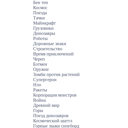
Бен тен
Космос
Поезда
Тачки
Майнкрафт
Грузовики
Динозавры
Роботы
Дорожные знаки
Строительство
Время приключений
Череп
Бэтмен
Оружие
Зомби против растений
Супергерои
Нло
Ракеты
Корпорация монстров
Война
Древний мир
Горы
Поезд динозавров
Космический шаттл
Горные лыжи сноуборд