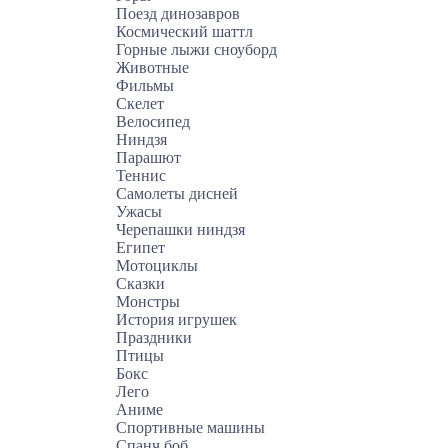
Поезд динозавров
Космический шаттл
Горные лыжи сноуборд
Животные
Фильмы
Скелет
Велосипед
Ниндзя
Парашют
Теннис
Самолеты дисней
Ужасы
Черепашки ниндзя
Египет
Мотоциклы
Сказки
Монстры
История игрушек
Праздники
Птицы
Бокс
Лего
Аниме
Спортивные машины
Спанч боб