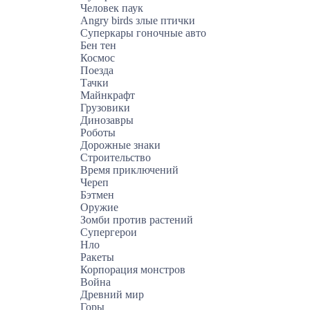
Человек паук
Angry birds злые птички
Суперкары гоночные авто
Бен тен
Космос
Поезда
Тачки
Майнкрафт
Грузовики
Динозавры
Роботы
Дорожные знаки
Строительство
Время приключений
Череп
Бэтмен
Оружие
Зомби против растений
Супергерои
Нло
Ракеты
Корпорация монстров
Война
Древний мир
Горы