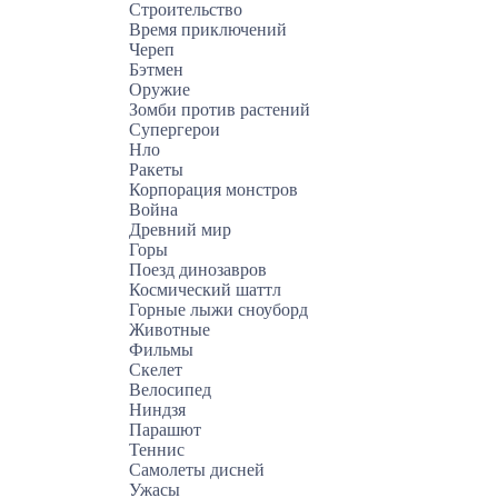
Строительство
Время приключений
Череп
Бэтмен
Оружие
Зомби против растений
Супергерои
Нло
Ракеты
Корпорация монстров
Война
Древний мир
Горы
Поезд динозавров
Космический шаттл
Горные лыжи сноуборд
Животные
Фильмы
Скелет
Велосипед
Ниндзя
Парашют
Теннис
Самолеты дисней
Ужасы