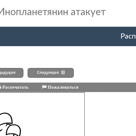
Инопланетянин атакует
Расп
ыдущая
Следующая
Распечатать
Пожаловаться