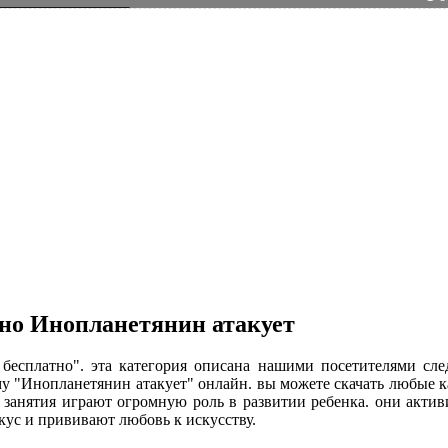
тно Инопланетянин атакует
в бесплатно". эта категория описана нашими посетителями с
ему "Инопланетянин атакует" онлайн. вы можете скачать любые 
ие занятия играют огромную роль в развитии ребенка. они акти
кус и прививают любовь к искусству.