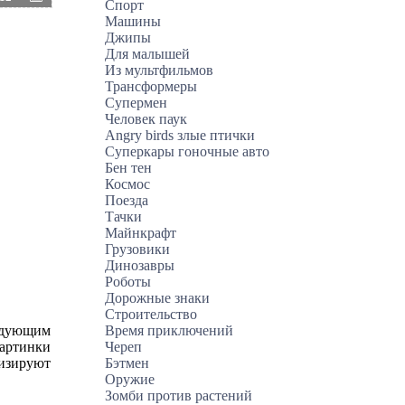
Спорт
Машины
Джипы
Для малышей
Из мультфильмов
Трансформеры
Супермен
Человек паук
Angry birds злые птички
Суперкары гоночные авто
Бен тен
Космос
Поезда
Тачки
Майнкрафт
Грузовики
Динозавры
Роботы
Дорожные знаки
Строительство
Время приключений
ледующим
Череп
картинки
Бэтмен
визируют
Оружие
Зомби против растений