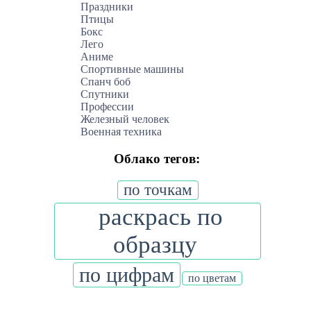
Праздники
Птицы
Бокс
Лего
Аниме
Спортивные машины
Спанч боб
Спутники
Профессии
Железный человек
Военная техника
Облако тегов:
по точкам
раскрась по
образцу
по цифрам
по цветам