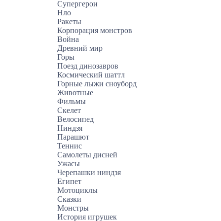
Супергерои
Нло
Ракеты
Корпорация монстров
Война
Древний мир
Горы
Поезд динозавров
Космический шаттл
Горные лыжи сноуборд
Животные
Фильмы
Скелет
Велосипед
Ниндзя
Парашют
Теннис
Самолеты дисней
Ужасы
Черепашки ниндзя
Египет
Мотоциклы
Сказки
Монстры
История игрушек