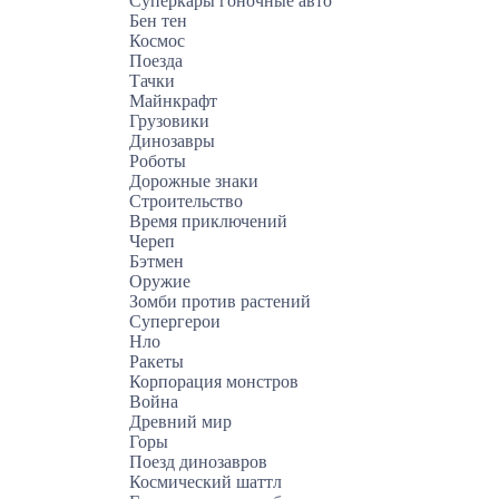
Суперкары гоночные авто
Бен тен
Космос
Поезда
Тачки
Майнкрафт
Грузовики
Динозавры
Роботы
Дорожные знаки
Строительство
Время приключений
Череп
Бэтмен
Оружие
Зомби против растений
Супергерои
Нло
Ракеты
Корпорация монстров
Война
Древний мир
Горы
Поезд динозавров
Космический шаттл