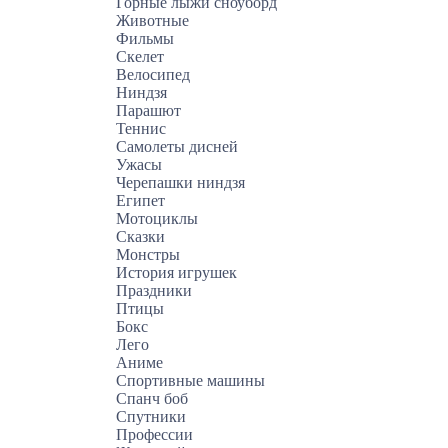
Горные лыжи сноуборд
Животные
Фильмы
Скелет
Велосипед
Ниндзя
Парашют
Теннис
Самолеты дисней
Ужасы
Черепашки ниндзя
Египет
Мотоциклы
Сказки
Монстры
История игрушек
Праздники
Птицы
Бокс
Лего
Аниме
Спортивные машины
Спанч боб
Спутники
Профессии