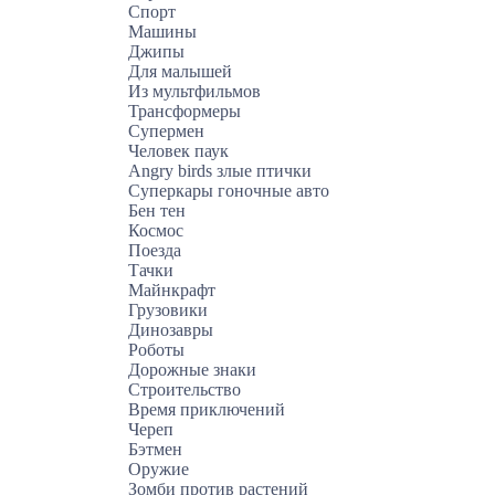
Спорт
Машины
Джипы
Для малышей
Из мультфильмов
Трансформеры
Супермен
Человек паук
Angry birds злые птички
Суперкары гоночные авто
Бен тен
Космос
Поезда
Тачки
Майнкрафт
Грузовики
Динозавры
Роботы
Дорожные знаки
Строительство
Время приключений
Череп
Бэтмен
Оружие
Зомби против растений