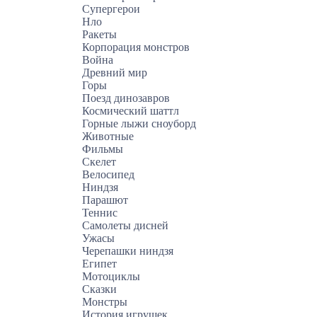
Супергерои
Нло
Ракеты
Корпорация монстров
Война
Древний мир
Горы
Поезд динозавров
Космический шаттл
Горные лыжи сноуборд
Животные
Фильмы
Скелет
Велосипед
Ниндзя
Парашют
Теннис
Самолеты дисней
Ужасы
Черепашки ниндзя
Египет
Мотоциклы
Сказки
Монстры
История игрушек