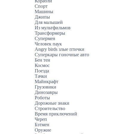
Корабли
Спорт
Машины
Джипы
Для малышей
Из мультфильмов
Трансформеры
Супермен
Человек паук
Angry birds злые птички
Суперкары гоночные авто
Бен тен
Космос
Поезда
Тачки
Майнкрафт
Грузовики
Динозавры
Роботы
Дорожные знаки
Строительство
Время приключений
Череп
Бэтмен
Оружие