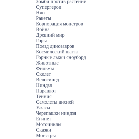
Зомби против растений
Супергерои
Нло
Ракеты
Корпорация монстров
Война
Древний мир
Горы
Поезд динозавров
Космический шаттл
Горные лыжи сноуборд
Животные
Фильмы
Скелет
Велосипед
Ниндзя
Парашют
Теннис
Самолеты дисней
Ужасы
Черепашки ниндзя
Египет
Мотоциклы
Сказки
Монстры