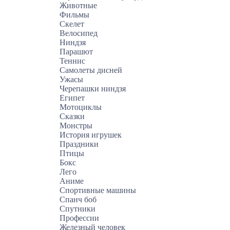
Животные
Фильмы
Скелет
Велосипед
Ниндзя
Парашют
Теннис
Самолеты дисней
Ужасы
Черепашки ниндзя
Египет
Мотоциклы
Сказки
Монстры
История игрушек
Праздники
Птицы
Бокс
Лего
Аниме
Спортивные машины
Спанч боб
Спутники
Профессии
Железный человек