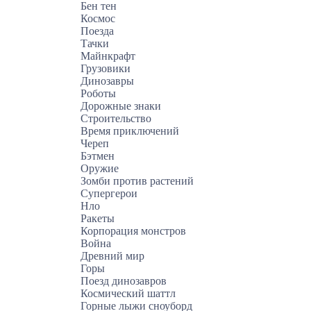
Бен тен
Космос
Поезда
Тачки
Майнкрафт
Грузовики
Динозавры
Роботы
Дорожные знаки
Строительство
Время приключений
Череп
Бэтмен
Оружие
Зомби против растений
Супергерои
Нло
Ракеты
Корпорация монстров
Война
Древний мир
Горы
Поезд динозавров
Космический шаттл
Горные лыжи сноуборд