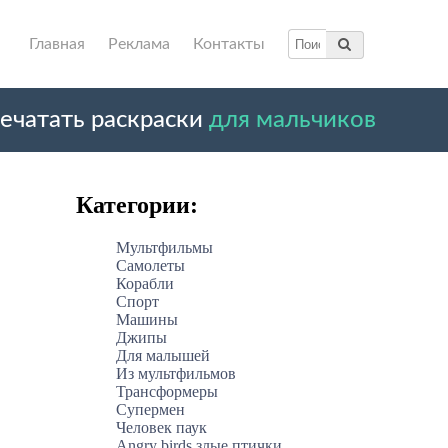
Главная
Реклама
Контакты
ечатать раскраски
для мальчиков
Категории:
Мультфильмы
Самолеты
Корабли
Спорт
Машины
Джипы
Для малышей
Из мультфильмов
Трансформеры
Супермен
Человек паук
Angry birds злые птички