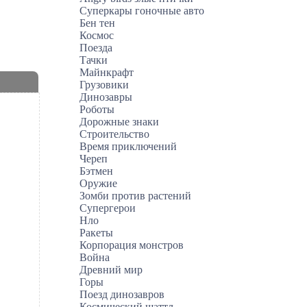
Суперкары гоночные авто
Бен тен
Космос
Поезда
Тачки
Майнкрафт
Грузовики
Динозавры
Роботы
Дорожные знаки
Строительство
Время приключений
Череп
Бэтмен
Оружие
Зомби против растений
Супергерои
Нло
Ракеты
Корпорация монстров
Война
Древний мир
Горы
Поезд динозавров
Космический шаттл