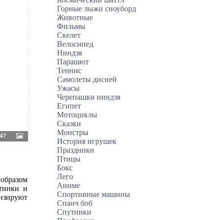
Горные лыжи сноуборд
Животные
Фильмы
Скелет
Велосипед
Ниндзя
Парашют
Теннис
Самолеты дисней
Ужасы
Черепашки ниндзя
Египет
Мотоциклы
Сказки
Монстры
47
История игрушек
Праздники
Птицы
Бокс
Лего
 образом
Аниме
тинки и
Спортивные машины
визируют
Спанч боб
Спутники