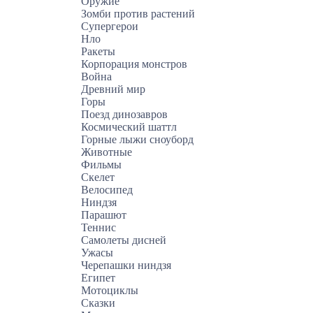
Оружие
Зомби против растений
Супергерои
Нло
Ракеты
Корпорация монстров
Война
Древний мир
Горы
Поезд динозавров
Космический шаттл
Горные лыжи сноуборд
Животные
Фильмы
Скелет
Велосипед
Ниндзя
Парашют
Теннис
Самолеты дисней
Ужасы
Черепашки ниндзя
Египет
Мотоциклы
Сказки