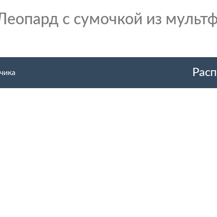
Леопард с сумочкой из мульт
Расп
чика