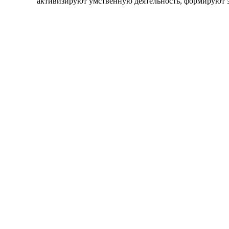
активизируют умственную деятельность, формируют э