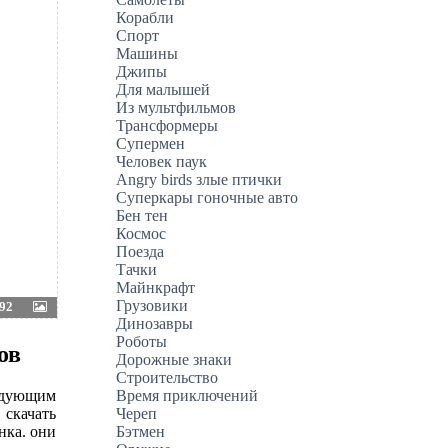
Корабли
Спорт
Машины
Джипы
Для малышей
Из мультфильмов
Трансформеры
Супермен
Человек паук
Angry birds злые птички
Суперкары гоночные авто
Бен тен
Космос
Поезда
Тачки
Майнкрафт
Грузовики
92
Динозавры
Роботы
ов
Дорожные знаки
Строительство
Время приключений
ледующим
Череп
 скачать
Бэтмен
нка. они