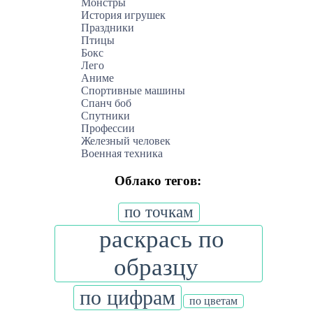
Монстры
История игрушек
Праздники
Птицы
Бокс
Лего
Аниме
Спортивные машины
Спанч боб
Спутники
Профессии
Железный человек
Военная техника
Облако тегов:
по точкам
раскрась по
образцу
по цифрам
по цветам