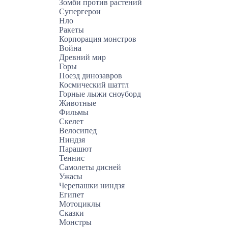
Зомби против растений
Супергерои
Нло
Ракеты
Корпорация монстров
Война
Древний мир
Горы
Поезд динозавров
Космический шаттл
Горные лыжи сноуборд
Животные
Фильмы
Скелет
Велосипед
Ниндзя
Парашют
Теннис
Самолеты дисней
Ужасы
Черепашки ниндзя
Египет
Мотоциклы
Сказки
Монстры