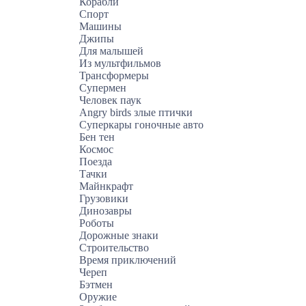
Корабли
Спорт
Машины
Джипы
Для малышей
Из мультфильмов
Трансформеры
Супермен
Человек паук
Angry birds злые птички
Суперкары гоночные авто
Бен тен
Космос
Поезда
Тачки
Майнкрафт
Грузовики
Динозавры
Роботы
Дорожные знаки
Строительство
Время приключений
Череп
Бэтмен
Оружие