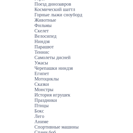
Поезд динозавров
Космический шаттл
Горные лыжи сноуборд
Животные
Фильмы
Скелет
Велосипед
Ниндзя
Парашют
Теннис
Самолеты дисней
Ужасы
Черепашки ниндзя
Египет
Мотоциклы
Сказки
Монстры
История игрушек
Праздники
Птицы
Бокс
Лего
Аниме
Спортивные машины
Спанч боб