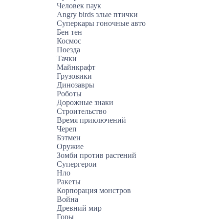
Человек паук
Angry birds злые птички
Суперкары гоночные авто
Бен тен
Космос
Поезда
Тачки
Майнкрафт
Грузовики
Динозавры
Роботы
Дорожные знаки
Строительство
Время приключений
Череп
Бэтмен
Оружие
Зомби против растений
Супергерои
Нло
Ракеты
Корпорация монстров
Война
Древний мир
Горы