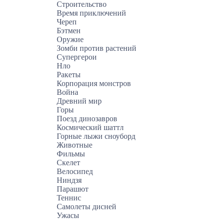
Строительство
Время приключений
Череп
Бэтмен
Оружие
Зомби против растений
Супергерои
Нло
Ракеты
Корпорация монстров
Война
Древний мир
Горы
Поезд динозавров
Космический шаттл
Горные лыжи сноуборд
Животные
Фильмы
Скелет
Велосипед
Ниндзя
Парашют
Теннис
Самолеты дисней
Ужасы