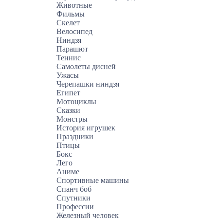
Животные
Фильмы
Скелет
Велосипед
Ниндзя
Парашют
Теннис
Самолеты дисней
Ужасы
Черепашки ниндзя
Египет
Мотоциклы
Сказки
Монстры
История игрушек
Праздники
Птицы
Бокс
Лего
Аниме
Спортивные машины
Спанч боб
Спутники
Профессии
Железный человек