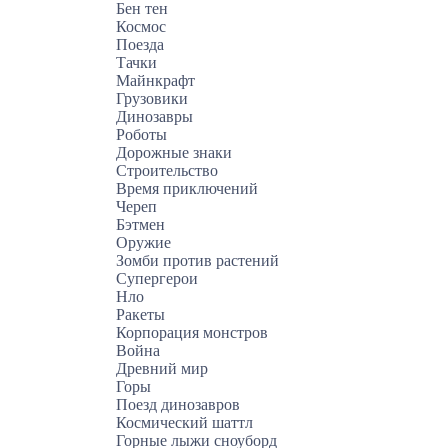
Бен тен
Космос
Поезда
Тачки
Майнкрафт
Грузовики
Динозавры
Роботы
Дорожные знаки
Строительство
Время приключений
Череп
Бэтмен
Оружие
Зомби против растений
Супергерои
Нло
Ракеты
Корпорация монстров
Война
Древний мир
Горы
Поезд динозавров
Космический шаттл
Горные лыжи сноуборд