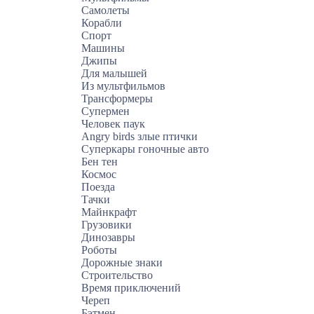
Самолеты
Корабли
Спорт
Машины
Джипы
Для малышей
Из мультфильмов
Трансформеры
Супермен
Человек паук
Angry birds злые птички
Суперкары гоночные авто
Бен тен
Космос
Поезда
Тачки
Майнкрафт
Грузовики
Динозавры
Роботы
Дорожные знаки
Строительство
Время приключений
Череп
Бэтмен