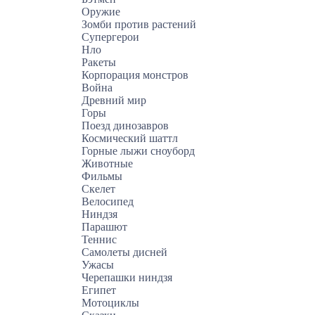
Оружие
Зомби против растений
Супергерои
Нло
Ракеты
Корпорация монстров
Война
Древний мир
Горы
Поезд динозавров
Космический шаттл
Горные лыжи сноуборд
Животные
Фильмы
Скелет
Велосипед
Ниндзя
Парашют
Теннис
Самолеты дисней
Ужасы
Черепашки ниндзя
Египет
Мотоциклы