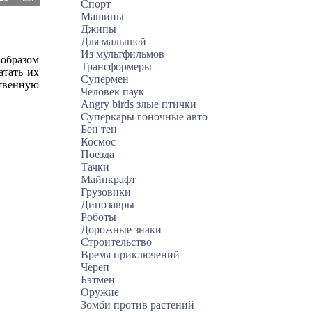
Спорт
Машины
Джипы
Для малышей
Из мультфильмов
 образом
Трансформеры
атать их
Супермен
ственную
Человек паук
Angry birds злые птички
Суперкары гоночные авто
Бен тен
Космос
Поезда
Тачки
Майнкрафт
Грузовики
Динозавры
Роботы
Дорожные знаки
Строительство
Время приключений
Череп
Бэтмен
Оружие
Зомби против растений