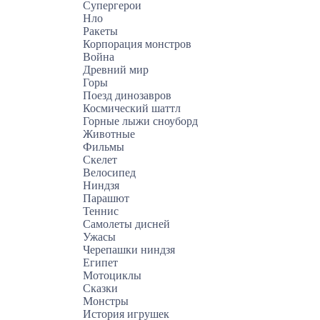
Супергерои
Нло
Ракеты
Корпорация монстров
Война
Древний мир
Горы
Поезд динозавров
Космический шаттл
Горные лыжи сноуборд
Животные
Фильмы
Скелет
Велосипед
Ниндзя
Парашют
Теннис
Самолеты дисней
Ужасы
Черепашки ниндзя
Египет
Мотоциклы
Сказки
Монстры
История игрушек