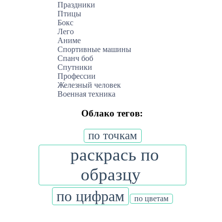
Праздники
Птицы
Бокс
Лего
Аниме
Спортивные машины
Спанч боб
Спутники
Профессии
Железный человек
Военная техника
Облако тегов:
по точкам
раскрась по
образцу
по цифрам
по цветам