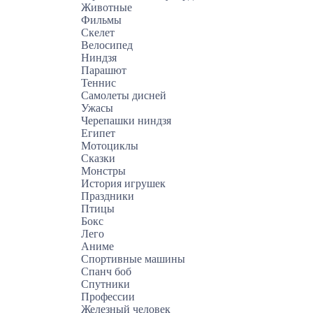
Животные
Фильмы
Скелет
Велосипед
Ниндзя
Парашют
Теннис
Самолеты дисней
Ужасы
Черепашки ниндзя
Египет
Мотоциклы
Сказки
Монстры
История игрушек
Праздники
Птицы
Бокс
Лего
Аниме
Спортивные машины
Спанч боб
Спутники
Профессии
Железный человек