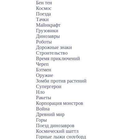
Бен тен
Космос
Поезда
Тачки
Майнкрафт
Грузовики
Динозавры
Роботы
Дорожные знаки
Строительство
Время приключений
Череп
Бэтмен
Оружие
Зомби против растений
Супергерои
Нло
Ракеты
Корпорация монстров
Война
Древний мир
Горы
Поезд динозавров
Космический шаттл
Горные лыжи сноуборд