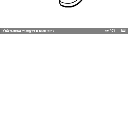
Обезьянка танцует в валенках
971