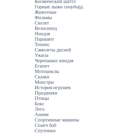
Космический шаттл
Горные лыжи сноуборд
Животные
Фильмы
Скелет
Велосипед
Ниндзя
Парашют
Теннис
Самолеты дисней
Ужасы
Черепашки ниндзя
Египет
Мотоциклы
Сказки
Монстры
История игрушек
Праздники
Птицы
Бокс
Лего
Аниме
Спортивные машины
Спанч боб
Спутники