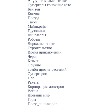
Angry birds злые птички
Суперкары гоночные авто
Бен тен
Космос
Поезда
Тачки
Майнкрафт
Грузовики
Динозавры
Роботы
Дорожные знаки
Строительство
Время приключений
Череп
Бэтмен
Оружие
Зомби против растений
Супергерои
Нло
Ракеты
Корпорация монстров
Война
Древний мир
Горы
Поезд динозавров