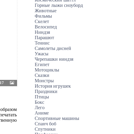
Горные лыжи сноуборд
Животные
Фильмы
Скелет
Велосипед
Ниндзя
Парашют
Теннис
Самолеты дисней
Ужасы
Черепашки ниндзя
Египет
Мотоциклы
Сказки
Монстры
17
История игрушек
Праздники
Птицы
Бокс
Лего
 образом
Аниме
печатать
Спортивные машины
ственную
Спанч боб
Спутники