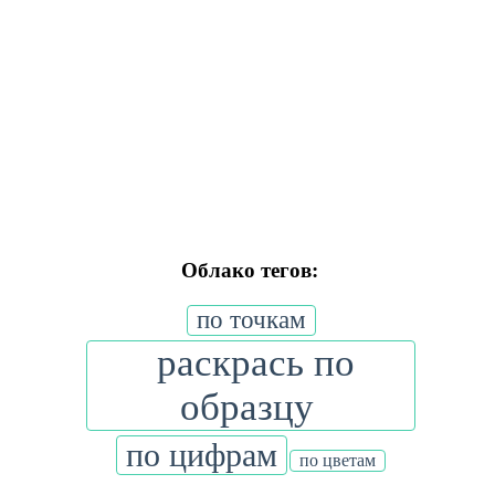
Облако тегов:
по точкам
раскрась по
образцу
по цифрам
по цветам