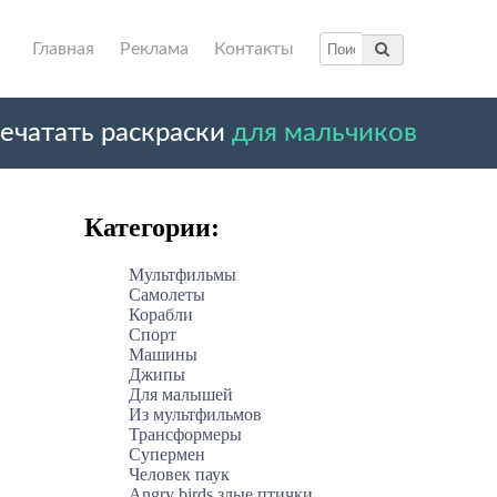
Главная
Реклама
Контакты
ечатать раскраски
для мальчиков
Категории:
Мультфильмы
Самолеты
Корабли
Спорт
Машины
Джипы
Для малышей
Из мультфильмов
Трансформеры
Супермен
Человек паук
Angry birds злые птички