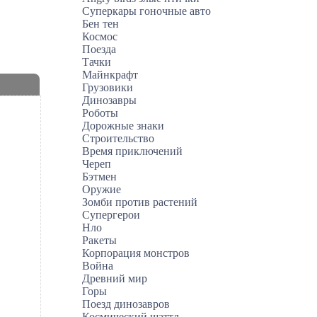
Суперкары гоночные авто
Бен тен
Космос
Поезда
Тачки
Майнкрафт
Грузовики
Динозавры
Роботы
Дорожные знаки
Строительство
Время приключений
Череп
Бэтмен
Оружие
Зомби против растений
Супергерои
Нло
Ракеты
Корпорация монстров
Война
Древний мир
Горы
Поезд динозавров
Космический шаттл