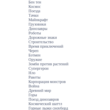
Бен тен
Космос
Поезда
Тачки
Майнкрафт
Грузовики
Динозавры
Роботы
Дорожные знаки
Строительство
Время приключений
Череп
Бэтмен
Оружие
Зомби против растений
Супергерои
Нло
Ракеты
Корпорация монстров
Война
Древний мир
Горы
Поезд динозавров
Космический шаттл
Горные лыжи сноуборд