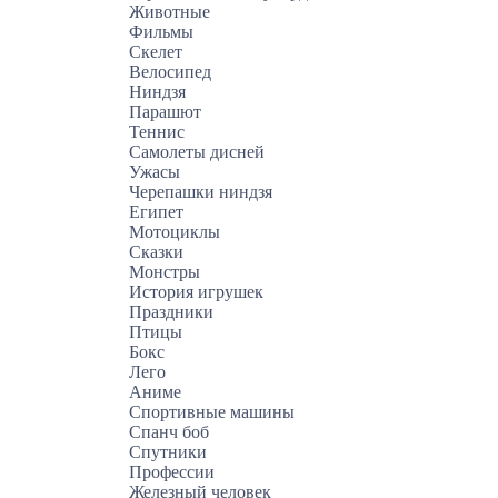
Животные
Фильмы
Скелет
Велосипед
Ниндзя
Парашют
Теннис
Самолеты дисней
Ужасы
Черепашки ниндзя
Египет
Мотоциклы
Сказки
Монстры
История игрушек
Праздники
Птицы
Бокс
Лего
Аниме
Спортивные машины
Спанч боб
Спутники
Профессии
Железный человек