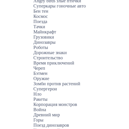
Angry birds злые птички
Суперкары гоночные авто
Бен тен
Космос
Поезда
Тачки
Майнкрафт
Грузовики
Динозавры
Роботы
Дорожные знаки
Строительство
Время приключений
Череп
Бэтмен
Оружие
Зомби против растений
Супергерои
Нло
Ракеты
Корпорация монстров
Война
Древний мир
Горы
Поезд динозавров