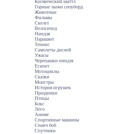
Космический шаттл
Горные лыжи сноуборд
Животные
Фильмы
Скелет
Велосипед
Ниндзя
Парашют
Теннис
Самолеты дисней
Ужасы
Черепашки ниндзя
Египет
Мотоциклы
Сказки
Монстры
История игрушек
Праздники
Птицы
Бокс
Лего
Аниме
Спортивные машины
Спанч боб
Спутники