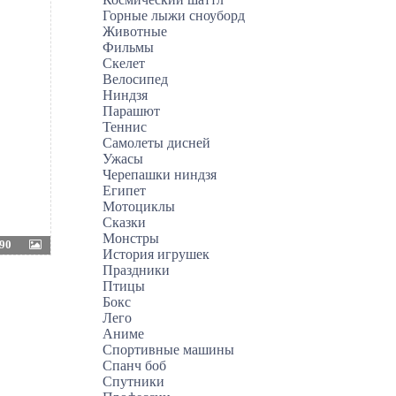
Горные лыжи сноуборд
Животные
Фильмы
Скелет
Велосипед
Ниндзя
Парашют
Теннис
Самолеты дисней
Ужасы
Черепашки ниндзя
Египет
Мотоциклы
Сказки
Монстры
90
История игрушек
Праздники
Птицы
Бокс
Лего
Аниме
Спортивные машины
Спанч боб
Спутники