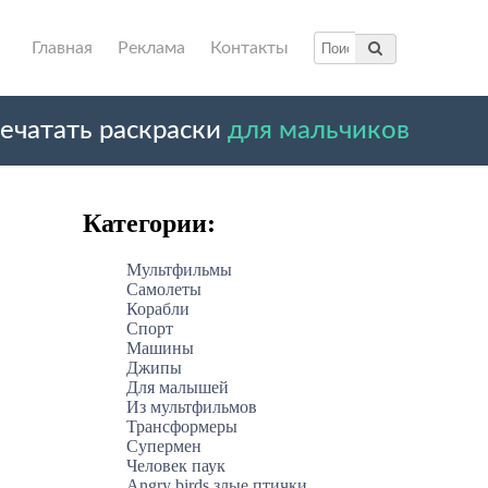
Главная
Реклама
Контакты
ечатать раскраски
для мальчиков
Категории:
Мультфильмы
Самолеты
Корабли
Спорт
Машины
Джипы
Для малышей
Из мультфильмов
Трансформеры
Супермен
Человек паук
Angry birds злые птички