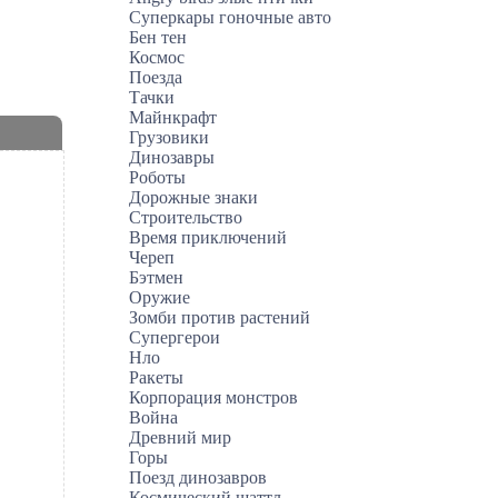
Суперкары гоночные авто
Бен тен
Космос
Поезда
Тачки
Майнкрафт
Грузовики
Динозавры
Роботы
Дорожные знаки
Строительство
Время приключений
Череп
Бэтмен
Оружие
Зомби против растений
Супергерои
Нло
Ракеты
Корпорация монстров
Война
Древний мир
Горы
Поезд динозавров
Космический шаттл