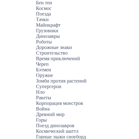
Бен тен
Космос
Поезда
Тачки
Майнкрафт
Грузовики
Динозавры
Роботы
Дорожные знаки
Строительство
Время приключений
Череп
Бэтмен
Оружие
Зомби против растений
Супергерои
Нло
Ракеты
Корпорация монстров
Война
Древний мир
Горы
Поезд динозавров
Космический шаттл
Горные лыжи сноуборд