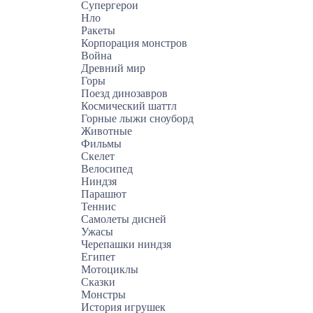
Супергерои
Нло
Ракеты
Корпорация монстров
Война
Древний мир
Горы
Поезд динозавров
Космический шаттл
Горные лыжи сноуборд
Животные
Фильмы
Скелет
Велосипед
Ниндзя
Парашют
Теннис
Самолеты дисней
Ужасы
Черепашки ниндзя
Египет
Мотоциклы
Сказки
Монстры
История игрушек