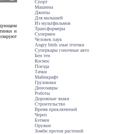
Спорт
Машины
Джипы
Для малышей
Из мультфильмов
ледующим
Трансформеры
ртинки и
Супермен
визируют
Человек паук
Angry birds злые птички
Суперкары гоночные авто
Бен тен
Космос
Поезда
Тачки
Майнкрафт
Грузовики
Динозавры
Роботы
Дорожные знаки
Строительство
Время приключений
Череп
Бэтмен
Оружие
Зомби против растений