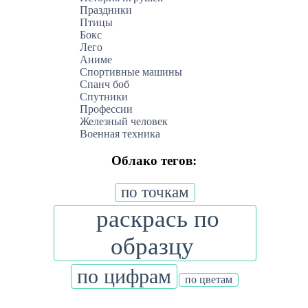
Праздники
Птицы
Бокс
Лего
Аниме
Спортивные машины
Спанч боб
Спутники
Профессии
Железный человек
Военная техника
Облако тегов:
по точкам
раскрась по
образцу
по цифрам
по цветам