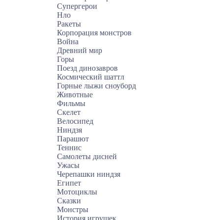
Супергерои
Нло
Ракеты
Корпорация монстров
Война
Древний мир
Горы
Поезд динозавров
Космический шаттл
Горные лыжи сноуборд
Животные
Фильмы
Скелет
Велосипед
Ниндзя
Парашют
Теннис
Самолеты дисней
Ужасы
Черепашки ниндзя
Египет
Мотоциклы
Сказки
Монстры
История игрушек