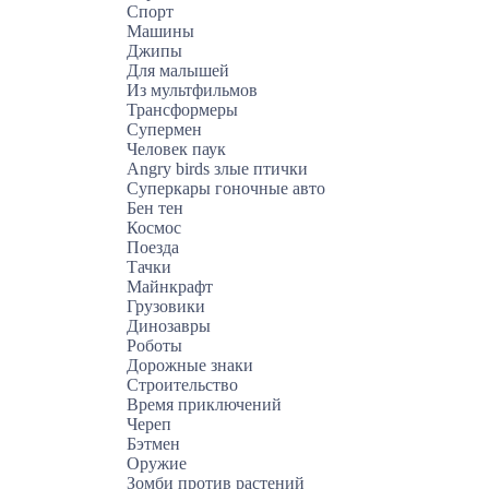
Спорт
Машины
Джипы
Для малышей
Из мультфильмов
Трансформеры
Супермен
Человек паук
Angry birds злые птички
Суперкары гоночные авто
Бен тен
Космос
Поезда
Тачки
Майнкрафт
Грузовики
Динозавры
Роботы
Дорожные знаки
Строительство
Время приключений
Череп
Бэтмен
Оружие
Зомби против растений