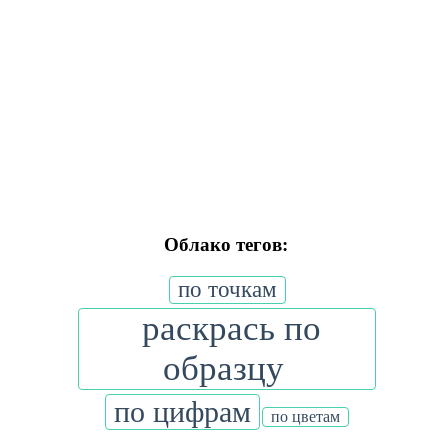
Облако тегов:
по точкам
раскрась по
образцу
по цифрам
по цветам