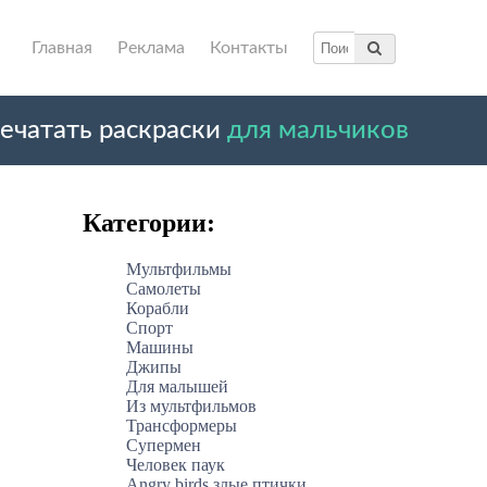
Главная
Реклама
Контакты
ечатать раскраски
для мальчиков
Категории:
Мультфильмы
Самолеты
Корабли
Спорт
Машины
Джипы
Для малышей
Из мультфильмов
Трансформеры
Супермен
Человек паук
Angry birds злые птички