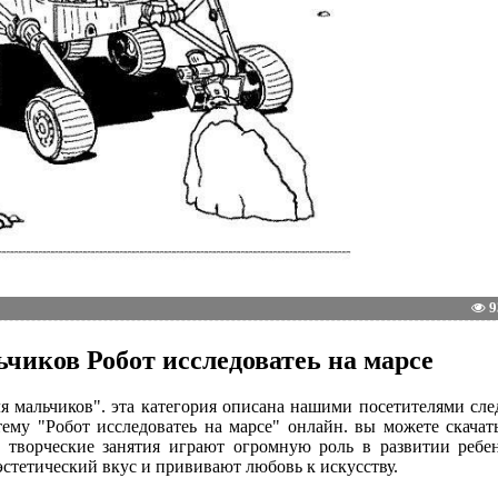
9
чиков Робот исследоватеь на марсе
ля мальчиков". эта категория описана нашими посетителями с
тему "Робот исследоватеь на марсе" онлайн. вы можете скача
о творческие занятия играют огромную роль в развитии ребе
стетический вкус и прививают любовь к искусству.