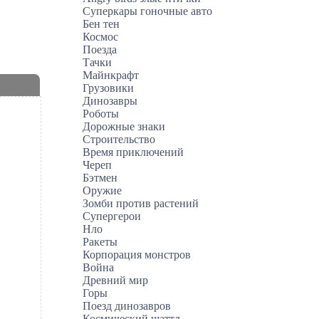
Суперкары гоночные авто
Бен тен
Космос
Поезда
Тачки
Майнкрафт
Грузовики
Динозавры
Роботы
Дорожные знаки
Строительство
Время приключений
Череп
Бэтмен
Оружие
Зомби против растений
Супергерои
Нло
Ракеты
Корпорация монстров
Война
Древний мир
Горы
Поезд динозавров
Космический шаттл