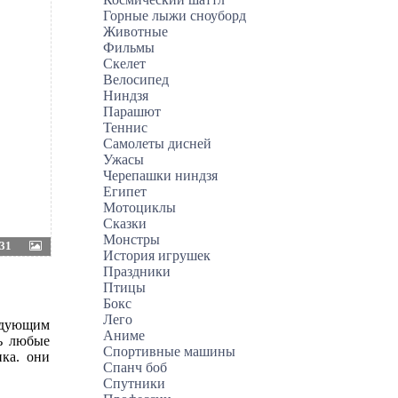
Горные лыжи сноуборд
Животные
Фильмы
Скелет
Велосипед
Ниндзя
Парашют
Теннис
Самолеты дисней
Ужасы
Черепашки ниндзя
Египет
Мотоциклы
Сказки
Монстры
31
История игрушек
Праздники
Птицы
Бокс
Лего
ледующим
Аниме
ть любые
Спортивные машины
нка. они
Спанч боб
Спутники