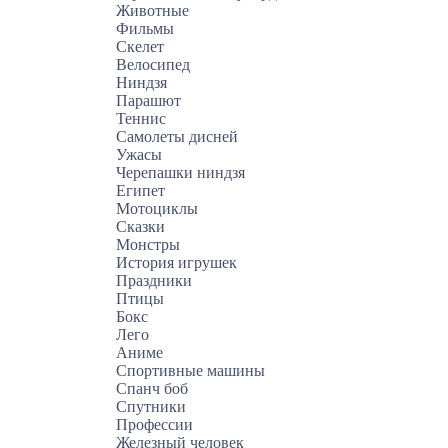
Животные
Фильмы
Скелет
Велосипед
Ниндзя
Парашют
Теннис
Самолеты дисней
Ужасы
Черепашки ниндзя
Египет
Мотоциклы
Сказки
Монстры
История игрушек
Праздники
Птицы
Бокс
Лего
Аниме
Спортивные машины
Спанч боб
Спутники
Профессии
Железный человек