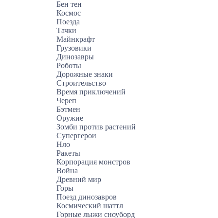
Бен тен
Космос
Поезда
Тачки
Майнкрафт
Грузовики
Динозавры
Роботы
Дорожные знаки
Строительство
Время приключений
Череп
Бэтмен
Оружие
Зомби против растений
Супергерои
Нло
Ракеты
Корпорация монстров
Война
Древний мир
Горы
Поезд динозавров
Космический шаттл
Горные лыжи сноуборд