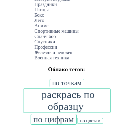
Праздники
Птицы
Бокс
Лего
Аниме
Спортивные машины
Спанч боб
Спутники
Профессии
Железный человек
Военная техника
Облако тегов:
по точкам
раскрась по
образцу
по цифрам
по цветам