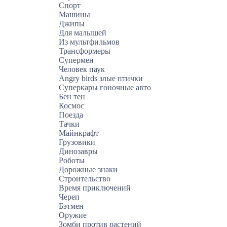
Спорт
Машины
Джипы
Для малышей
Из мультфильмов
Трансформеры
Супермен
Человек паук
Angry birds злые птички
Суперкары гоночные авто
Бен тен
Космос
Поезда
Тачки
Майнкрафт
Грузовики
Динозавры
Роботы
Дорожные знаки
Строительство
Время приключений
Череп
Бэтмен
Оружие
Зомби против растений