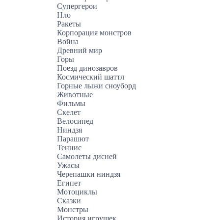
Супергерои
Нло
Ракеты
Корпорация монстров
Война
Древний мир
Горы
Поезд динозавров
Космический шаттл
Горные лыжи сноуборд
Животные
Фильмы
Скелет
Велосипед
Ниндзя
Парашют
Теннис
Самолеты дисней
Ужасы
Черепашки ниндзя
Египет
Мотоциклы
Сказки
Монстры
История игрушек