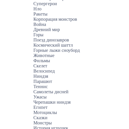
Супергерои
Нло
Ракеты
Корпорация монстров
Война
Древний мир
Горы
Поезд динозавров
Космический шаттл
Горные лыжи сноуборд
Животные
Фильмы
Скелет
Велосипед
Ниндзя
Парашют
Теннис
Самолеты дисней
Ужасы
Черепашки ниндзя
Египет
Мотоциклы
Сказки
Монстры
История игрушек