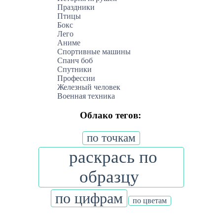
Праздники
Птицы
Бокс
Лего
Аниме
Спортивные машины
Спанч боб
Спутники
Профессии
Железный человек
Военная техника
Облако тегов:
по точкам
раскрась по
образцу
по цифрам
по цветам