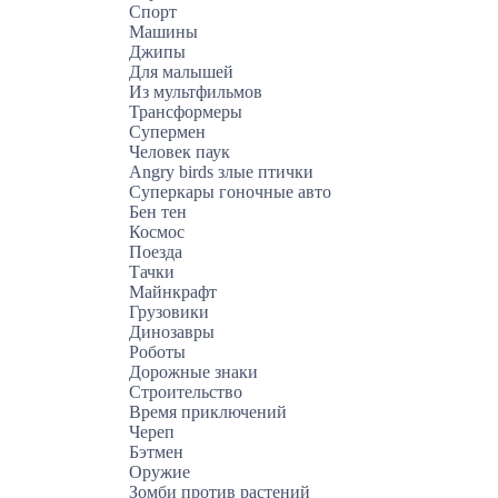
Спорт
Машины
Джипы
Для малышей
Из мультфильмов
Трансформеры
Супермен
Человек паук
Angry birds злые птички
Суперкары гоночные авто
Бен тен
Космос
Поезда
Тачки
Майнкрафт
Грузовики
Динозавры
Роботы
Дорожные знаки
Строительство
Время приключений
Череп
Бэтмен
Оружие
Зомби против растений