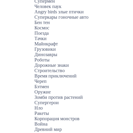
Супермен
Человек паук
Angry birds злые птички
Суперкары гоночные авто
Бен тен
Космос
Поезда
Тачки
Майнкрафт
Грузовики
Динозавры
Роботы
Дорожные знаки
Строительство
Время приключений
Череп
Бэтмен
Оружие
Зомби против растений
Супергерои
Нло
Ракеты
Корпорация монстров
Война
Древний мир