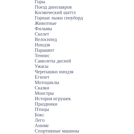
Горы
Поезд динозавров
Космический шаттл
Горные лыжи сноуборд
Животные
Фильмы
Скелет
Велосипед
Ниндзя
Парашют
Теннис
Самолеты дисней
Ужасы
Черепашки ниндзя
Египет
Мотоциклы
Сказки
Монстры
История игрушек
Праздники
Птицы
Бокс
Лего
Аниме
Спортивные машины